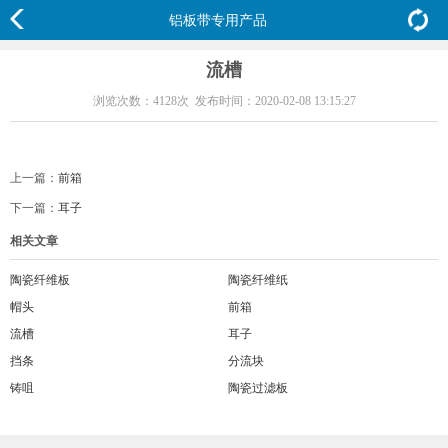
铝板带专用产品
流槽
浏览次数：4128次
发布时间：2020-02-08 13:15:27
上一篇：
前箱
下一篇：
耳子
相关文章
陶瓷纤维板
陶瓷纤维纸
帽头
前箱
流槽
耳子
挡条
分流块
铸咀
陶瓷过滤板